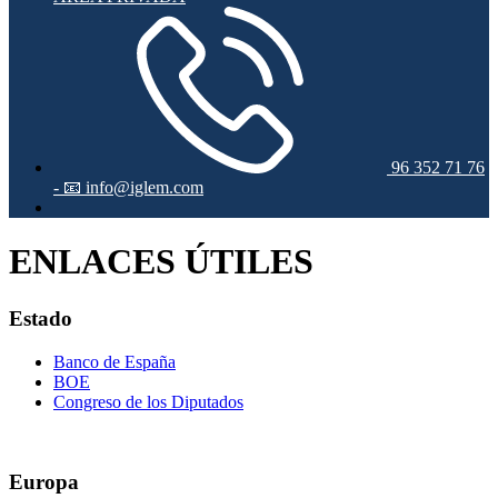
96 352 71 76
-
📧 info@iglem.com
ENLACES ÚTILES
Estado
Banco de España
BOE
Congreso de los Diputados
Europa